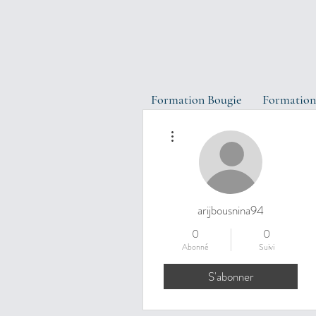
Formation Bougie
Formation
Plus d'actions
arijbousnina94
0
0
Abonné
Suivi
S'abonner