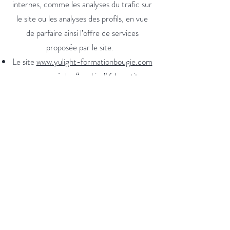
internes, comme les analyses du trafic sur
le site ou les analyses des profils, en vue
de parfaire ainsi l’offre de services
proposée par le site.
Le site
www.yulight-formationbougie.com
a recours à des “cookies” (de petits
fragments d’informations présents sur le
disque dur de l’utilisateur et destinés à
faciliter l’usage du site web et à
personnaliser sa structure). Les
modifications apportées au règlement en
matière de protection de la vie privée
peuvent intervenir à tout moment, mais
seront communiquées aux utilisateurs via
le site web. Conformément à la Loi du
8 décembre 1992 en matière de