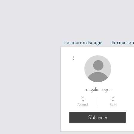
Formation Bougie
Formation
Plus d'actions
magalie.roger
0
0
Abonné
Suivi
S'abonner