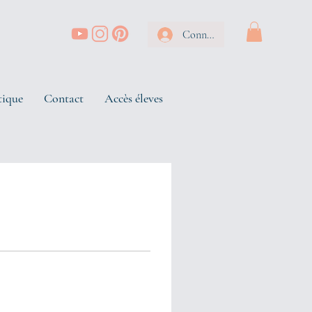
Connexion
tique
Contact
Accès éleves