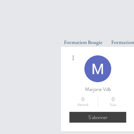
Formation Bougie
Formation
Plus d'actions
Marjorie Vdb
0
0
Abonné
Suivi
S'abonner