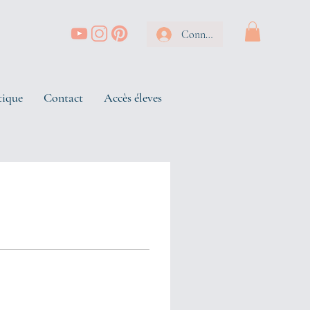
Connexion
tique
Contact
Accès éleves