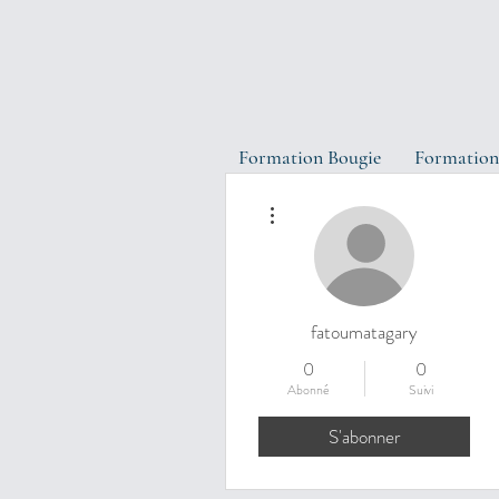
Formation Bougie
Formation
Plus d'actions
fatoumatagary
0
0
Abonné
Suivi
S'abonner