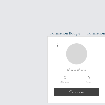
Formation Bougie
Formation
Plus d'actions
Marie Marie
0
0
Abonné
Suivi
S'abonner