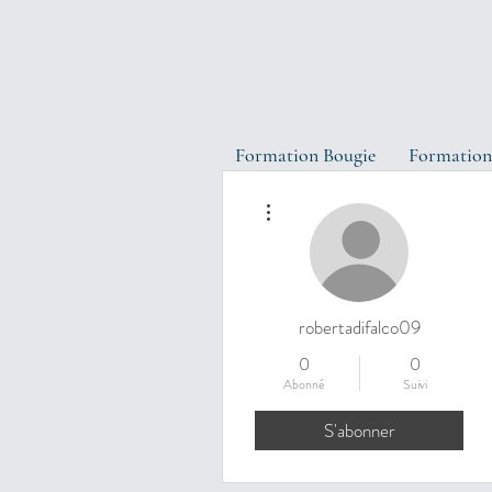
Formation Bougie
Formation
Plus d'actions
robertadifalco09
0
0
Abonné
Suivi
S'abonner