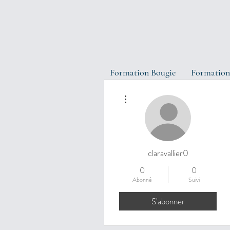
Formation Bougie
Formation
Plus d'actions
claravallier0
0
0
Abonné
Suivi
S'abonner